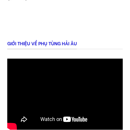
GIỚI THIỆU VỀ PHỤ TÙNG HẢI ÂU