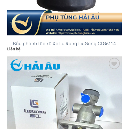
Bầu phanh lốc kê Xe Lu Rung LiuGong CLG6114
Liên hệ
Add
to
wishlist