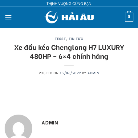
Skip
THỊNH VƯỢNG CÙNG BẠN
to
0
content
TESST
,
TIN TỨC
Xe đầu kéo Chenglong H7 LUXURY
480HP – 6×4 chính hãng
POSTED ON
15/06/2022
BY
ADMIN
ADMIN