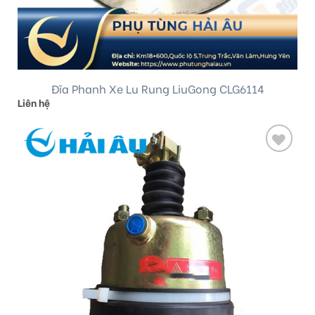
Đĩa Phanh Xe Lu Rung LiuGong CLG6114
Liên hệ
Add
to
wishlist