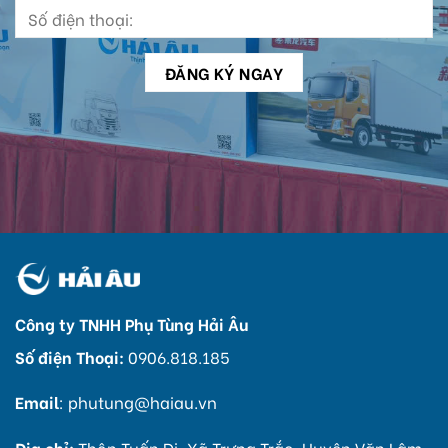
Công ty TNHH Phụ Tùng Hải Âu
Số điện Thoại:
0906.818.185
Email
:
phutung@haiau.vn
Địa chỉ:
Thôn Tuấn Dị, Xã Trưng Trắc, Huyện Văn Lâm,