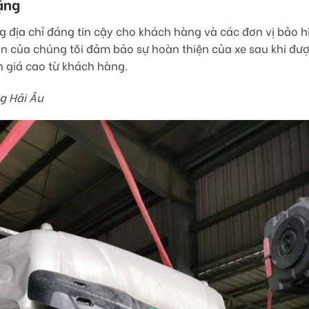
ặng
 địa chỉ đáng tin cậy cho khách hàng và các đơn vị bảo hi
nạn của chúng tôi đảm bảo sự hoàn thiện của xe sau khi đư
h giá cao từ khách hàng.
g Hải Âu