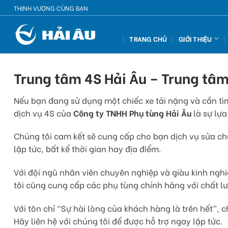
Skip
THỊNH VƯỢNG CÙNG BẠN
to
content
TRANG CHỦ
GIỚI THIỆU
Trung tâm 4S Hải Âu – Trung tâm
Nếu bạn đang sử dụng một chiếc xe tải nặng và cần tìm
dịch vụ 4S của
Công ty TNHH Phụ tùng Hải Âu
là sự lự
Chúng tôi cam kết sẽ cung cấp cho bạn dịch vụ sửa ch
lập tức, bất kể thời gian hay địa điểm.
Với đội ngũ nhân viên chuyên nghiệp và giàu kinh nghi
tôi cũng cung cấp các phụ tùng chính hãng với chất 
Với tôn chỉ “Sự hài lòng của khách hàng là trên hết”,
Hãy liên hệ với chúng tôi để được hỗ trợ ngay lập tức.