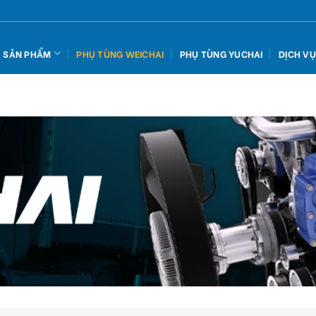
SẢN PHẨM
PHỤ TÙNG WEICHAI
PHỤ TÙNG YUCHAI
DỊCH V