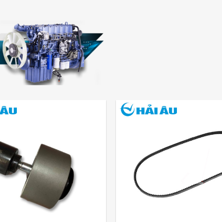
Add
to
wishlist