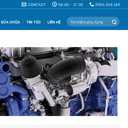
CONTACT
08:00 - 17:30
0906.818.185
Search
Ụ SỬA CHỮA
TIN TỨC
LIÊN HỆ
for: