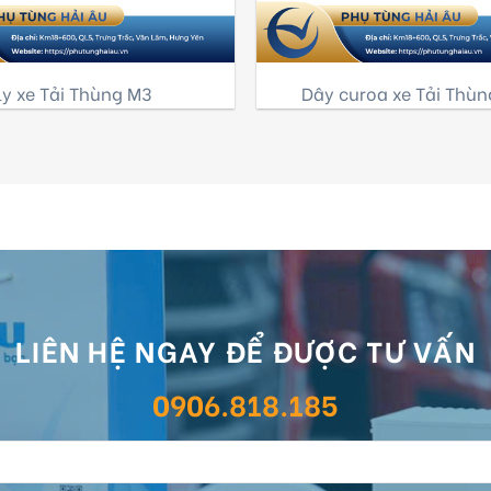
ly xe Tải Thùng M3
Dây curoa xe Tải Thùn
LIÊN HỆ NGAY ĐỂ ĐƯỢC TƯ VẤN
0906.818.185