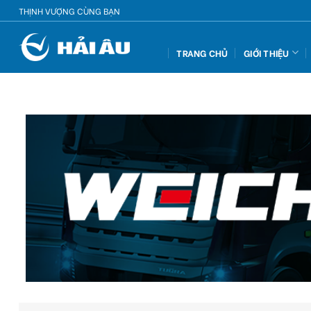
Skip
THỊNH VƯỢNG CÙNG BẠN
to
content
TRANG CHỦ
GIỚI THIỆU