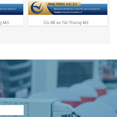
g M3
Củ đề xe Tải Thùng M3