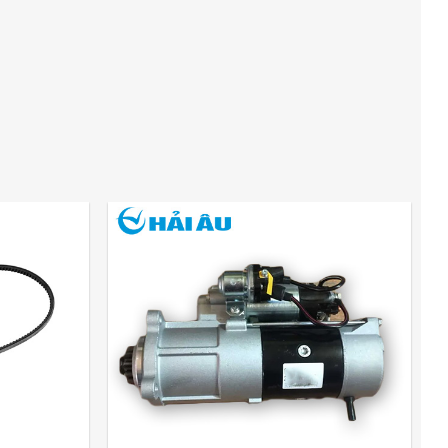
Add
Add
to
to
wishlist
wishlist