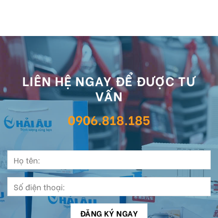
LIÊN HỆ NGAY ĐỂ ĐƯỢC TƯ
VẤN
0906.818.185