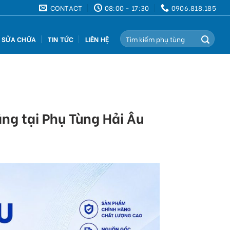
CONTACT
08:00 - 17:30
0906.818.185
Search
Ụ SỬA CHỮA
TIN TỨC
LIÊN HỆ
for:
ặng tại Phụ Tùng Hải Âu