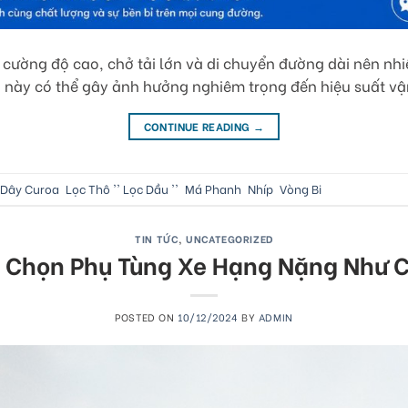
cường độ cao, chở tải lớn và di chuyển đường dài nên nhiều
n này có thể gây ảnh hưởng nghiêm trọng đến hiệu suất vậ
CONTINUE READING
→
Dây Curoa
,
Lọc Thô '' Lọc Dầu ''
,
Má Phanh
,
Nhíp
,
Vòng Bi
TIN TỨC
,
UNCATEGORIZED
t Chọn Phụ Tùng Xe Hạng Nặng Như 
POSTED ON
10/12/2024
BY
ADMIN