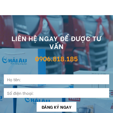
LIÊN HỆ NGAY ĐỂ ĐƯỢC TƯ
VẤN
0906.818.185