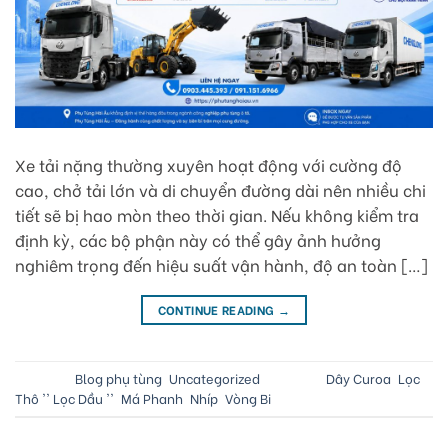
Xe tải nặng thường xuyên hoạt động với cường độ
cao, chở tải lớn và di chuyển đường dài nên nhiều chi
tiết sẽ bị hao mòn theo thời gian. Nếu không kiểm tra
định kỳ, các bộ phận này có thể gây ảnh hưởng
nghiêm trọng đến hiệu suất vận hành, độ an toàn […]
CONTINUE READING
→
Posted in
Blog phụ tùng
,
Uncategorized
|
Tagged
Dây Curoa
,
Lọc
Thô '' Lọc Dầu ''
,
Má Phanh
,
Nhíp
,
Vòng Bi