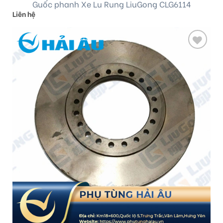
Guốc phanh Xe Lu Rung LiuGong CLG6114
Liên hệ
Add
to
wishlist