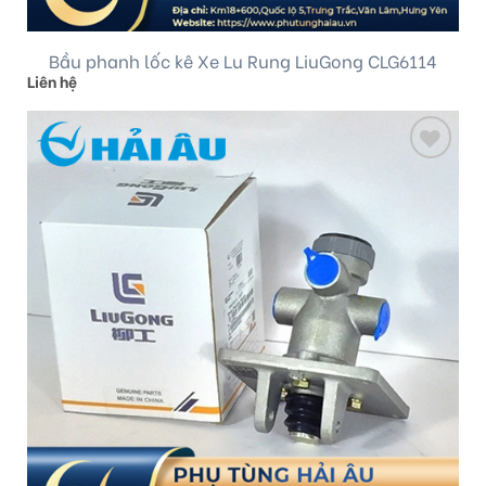
Bầu phanh lốc kê Xe Lu Rung LiuGong CLG6114
Liên hệ
Add
to
wishlist