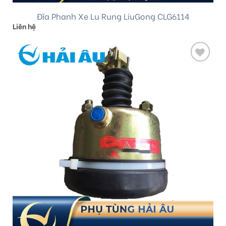
Đĩa Phanh Xe Lu Rung LiuGong CLG6114
Liên hệ
Add
to
wishlist