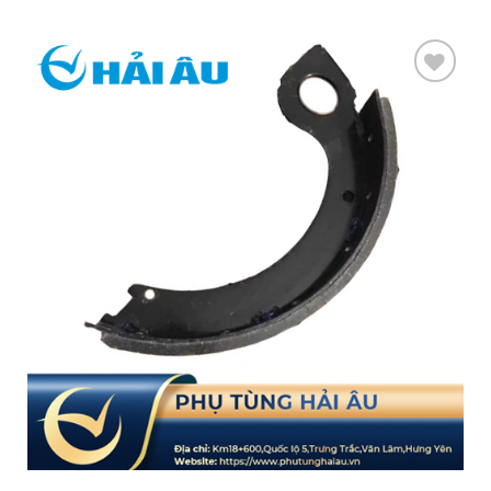
Add
to
wishlist