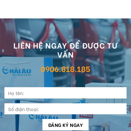
LIÊN HỆ NGAY ĐỂ ĐƯỢC TƯ
VẤN
0906.818.185