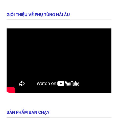
GIỚI THIỆU VỀ PHỤ TÙNG HẢI ÂU
SẢN PHẨM BÁN CHẠY