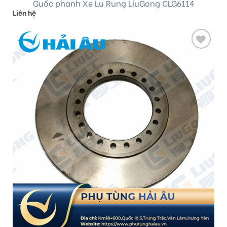
Guốc phanh Xe Lu Rung LiuGong CLG6114
Liên hệ
Add
to
wishlist