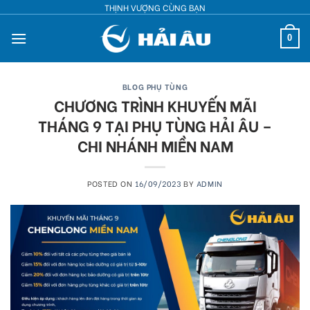
Skip
THỊNH VƯỢNG CÙNG BẠN
to
0
content
BLOG PHỤ TÙNG
CHƯƠNG TRÌNH KHUYẾN MÃI
THÁNG 9 TẠI PHỤ TÙNG HẢI ÂU –
CHI NHÁNH MIỀN NAM
POSTED ON
16/09/2023
BY
ADMIN