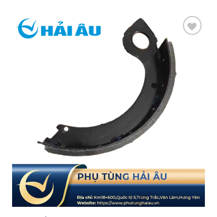
Add
to
wishlist