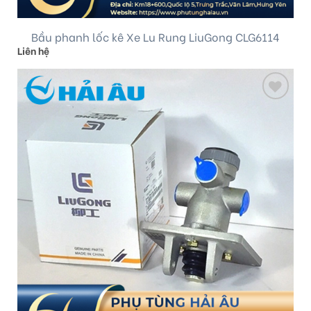
Bầu phanh lốc kê Xe Lu Rung LiuGong CLG6114
Liên hệ
Add
to
wishlist