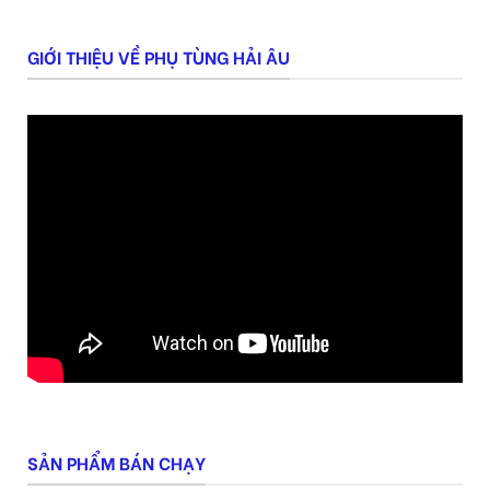
GIỚI THIỆU VỀ PHỤ TÙNG HẢI ÂU
SẢN PHẨM BÁN CHẠY