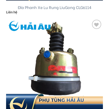
Đĩa Phanh Xe Lu Rung LiuGong CLG6114
Liên hệ
Add
to
wishlist