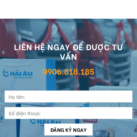
LIÊN HỆ NGAY ĐỂ ĐƯỢC TƯ
VẤN
0906.818.185