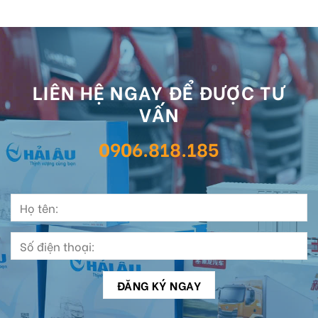
LIÊN HỆ NGAY ĐỂ ĐƯỢC TƯ
VẤN
0906.818.185