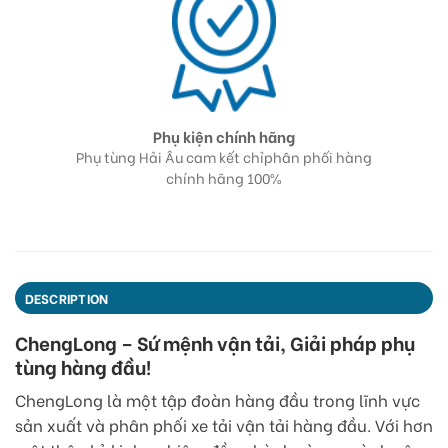
Tư vấn - Hỗ trợ 24/7
ối hàng
Đội ngủ nhân viên tư vấn sẵn sàng hỗ trợ
Cam
24/7
DESCRIPTION
ChengLong – Sứ mệnh vận tải, Giải pháp phụ
tùng hàng đầu!
ChengLong là một tập đoàn hàng đầu trong lĩnh vực
sản xuất và phân phối xe tải vận tải hàng đầu. Với hơn