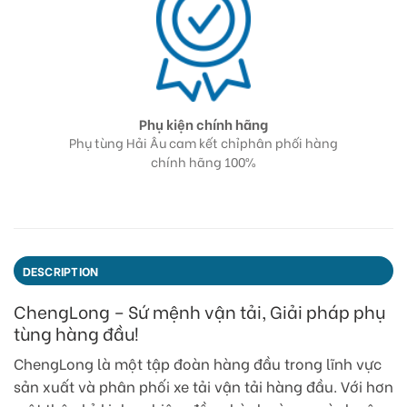
Tư vấn - Hỗ trợ 24/7
ối hàng
Đội ngủ nhân viên tư vấn sẵn sàng hỗ trợ
Cam
24/7
DESCRIPTION
ChengLong – Sứ mệnh vận tải, Giải pháp phụ
tùng hàng đầu!
ChengLong là một tập đoàn hàng đầu trong lĩnh vực
sản xuất và phân phối xe tải vận tải hàng đầu. Với hơn