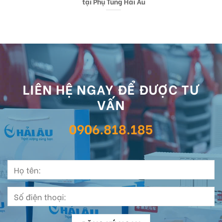
tại Phụ Tùng Hải Âu
LIÊN HỆ NGAY ĐỂ ĐƯỢC TƯ
VẤN
0906.818.185