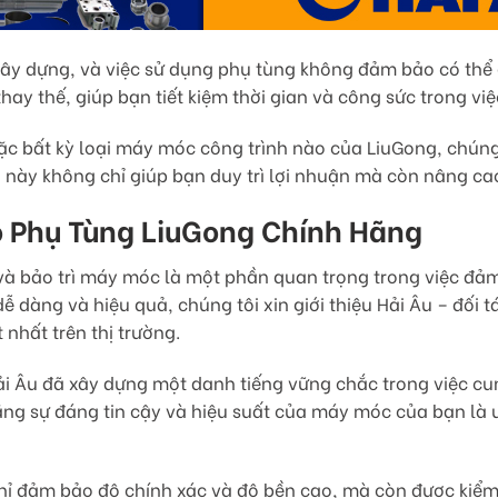
 xây dựng, và việc sử dụng phụ tùng không đảm bảo có thể g
hay thế, giúp bạn tiết kiệm thời gian và công sức trong vi
ặc bất kỳ loại máy móc công trình nào của LiuGong, chún
này không chỉ giúp bạn duy trì lợi nhuận mà còn nâng cao
o Phụ Tùng LiuGong Chính Hãng
 và bảo trì máy móc là một phần quan trọng trong việc đảm
ễ dàng và hiệu quả, chúng tôi xin giới thiệu Hải Âu – đối 
 nhất trên thị trường.
Hải Âu đã xây dựng một danh tiếng vững chắc trong việc c
ằng sự đáng tin cậy và hiệu suất của máy móc của bạn là 
 đảm bảo độ chính xác và độ bền cao, mà còn được kiểm t