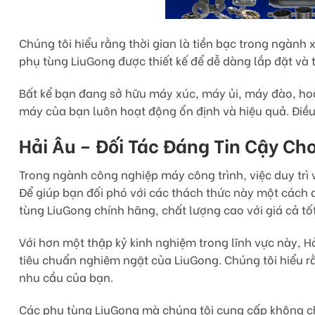
Chúng tôi hiểu rằng thời gian là tiền bạc trong ngành
phụ tùng LiuGong được thiết kế để dễ dàng lắp đặt và t
Bất kể bạn đang sở hữu máy xúc, máy ủi, máy đào, ho
máy của bạn luôn hoạt động ổn định và hiệu quả. Điều 
Hải Âu – Đối Tác Đáng Tin Cậy Ch
Trong ngành công nghiệp máy công trình, việc duy trì
Để giúp bạn đối phó với các thách thức này một cách d
tùng LiuGong chính hãng, chất lượng cao với giá cả tốt
Với hơn một thập kỷ kinh nghiệm trong lĩnh vực này, 
tiêu chuẩn nghiêm ngặt của LiuGong. Chúng tôi hiểu r
nhu cầu của bạn.
Các phụ tùng LiuGong mà chúng tôi cung cấp không chỉ