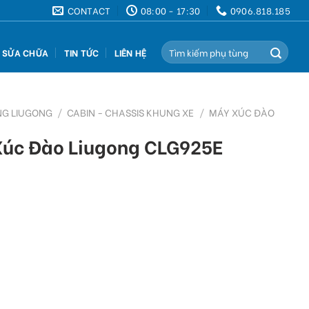
CONTACT
08:00 - 17:30
0906.818.185
Search
Ụ SỬA CHỮA
TIN TỨC
LIÊN HỆ
for:
NG LIUGONG
/
CABIN - CHASSIS KHUNG XE
/
MÁY XÚC ĐÀO
úc Đào Liugong CLG925E