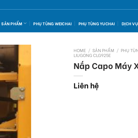
SẢN PHẨM
PHỤ TÙNG WEICHAI
PHỤ TÙNG YUCHAI
DỊCH V
HOME
/
SẢN PHẨM
/
PHỤ TÙ
LIUGONG CLG925E
Nắp Capo Máy X
Add
to
wishlist
Liên hệ