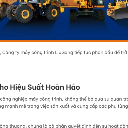
g, Công ty máy công trình LiuGong tiếp tục phấn đấu để tr
ho Hiệu Suất Hoàn Hảo
nh công nghiệp máy công trình, không thể bỏ qua sự quan t
ng mạnh mẽ trong việc sản xuất và cung cấp các phụ tùng
hông thường; chúng là bộ phận quyết định đến sự hoạt độn