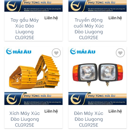
Liên hệ
Liên hệ
Tay gầu Máy
Truyền động
Xúc Đào
cuối Máy Xúc
Liugong
Đào Liugong
CLG925E
CLG925E
Add
Add
to
to
wishlist
wishlist
Liên hệ
Liên hệ
Xích Máy Xúc
Đèn Máy Xúc
Đào Liugong
Đào Liugong
CLG925E
CLG925E