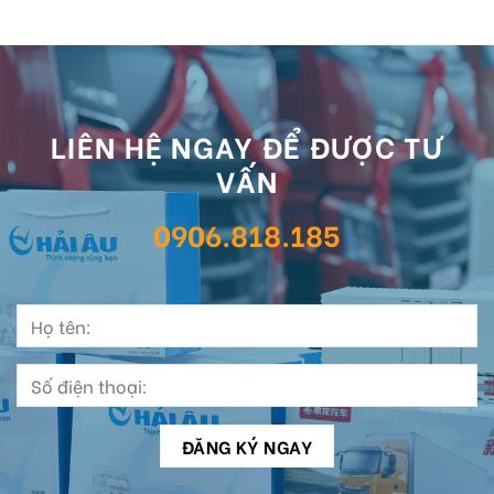
LIÊN HỆ NGAY ĐỂ ĐƯỢC TƯ
VẤN
0906.818.185