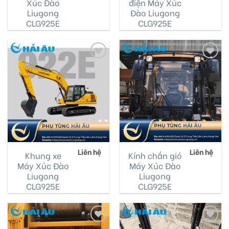
Xúc Đào
điện Máy Xúc
Liugong
Đào Liugong
CLG925E
CLG925E
Add
Add
to
to
wishlist
wishlist
Liên hệ
Liên hệ
Khung xe
Kính chắn gió
Máy Xúc Đào
Máy Xúc Đào
Liugong
Liugong
CLG925E
CLG925E
Add
Add