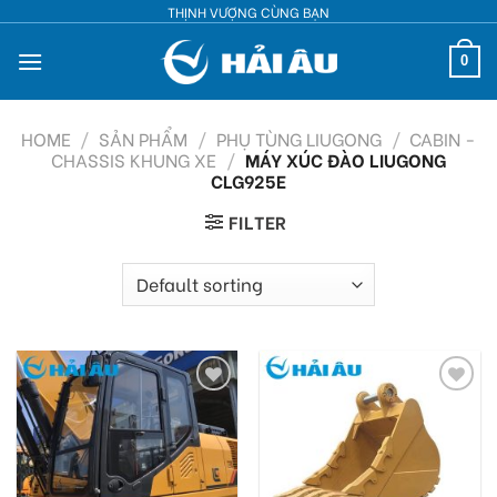
Skip
THỊNH VƯỢNG CÙNG BẠN
to
0
content
HOME
/
SẢN PHẨM
/
PHỤ TÙNG LIUGONG
/
CABIN -
CHASSIS KHUNG XE
/
MÁY XÚC ĐÀO LIUGONG
CLG925E
FILTER
Add
Add
to
to
wishlist
wishlist