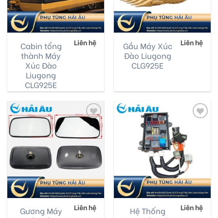
Liên hệ
Liên hệ
Cabin tổng
Gầu Máy Xúc
thành Máy
Đào Liugong
Xúc Đào
CLG925E
Liugong
CLG925E
Add
Add
to
to
wishlist
wishlist
Liên hệ
Liên hệ
Gương Máy
Hệ Thống