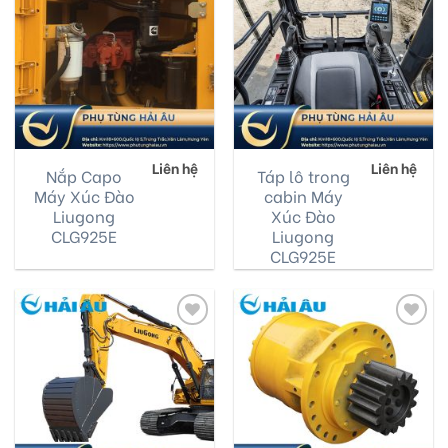
to
to
wishlist
wishlist
Liên hệ
Liên hệ
Nắp Capo
Táp lô trong
Máy Xúc Đào
cabin Máy
Liugong
Xúc Đào
CLG925E
Liugong
CLG925E
Add
Add
to
to
wishlist
wishlist