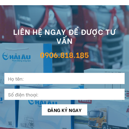
LIÊN HỆ NGAY ĐỂ ĐƯỢC TƯ
VẤN
0906.818.185