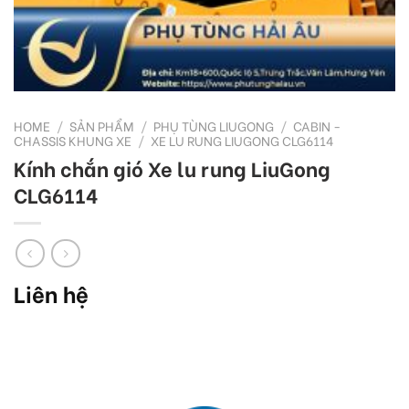
HOME
/
SẢN PHẨM
/
PHỤ TÙNG LIUGONG
/
CABIN -
CHASSIS KHUNG XE
/
XE LU RUNG LIUGONG CLG6114
Kính chắn gió Xe lu rung LiuGong
CLG6114
Liên hệ