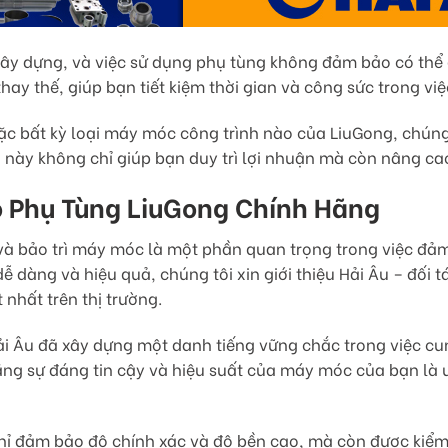
 xây dựng, và việc sử dụng phụ tùng không đảm bảo có thể g
hay thế, giúp bạn tiết kiệm thời gian và công sức trong vi
ặc bất kỳ loại máy móc công trình nào của LiuGong, chún
này không chỉ giúp bạn duy trì lợi nhuận mà còn nâng cao
o Phụ Tùng LiuGong Chính Hãng
 và bảo trì máy móc là một phần quan trọng trong việc đảm
ễ dàng và hiệu quả, chúng tôi xin giới thiệu Hải Âu – đối 
 nhất trên thị trường.
Hải Âu đã xây dựng một danh tiếng vững chắc trong việc c
ằng sự đáng tin cậy và hiệu suất của máy móc của bạn là 
 đảm bảo độ chính xác và độ bền cao, mà còn được kiểm t