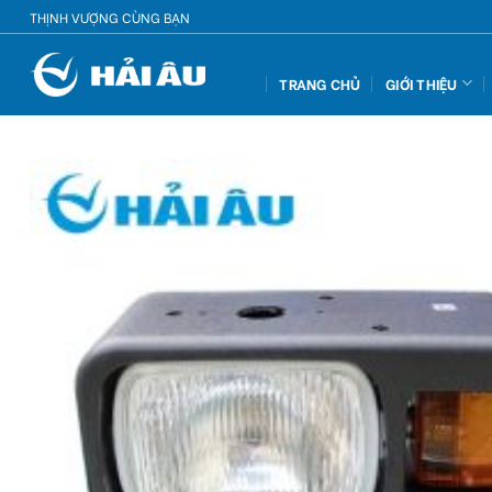
Skip
THỊNH VƯỢNG CÙNG BẠN
to
content
TRANG CHỦ
GIỚI THIỆU