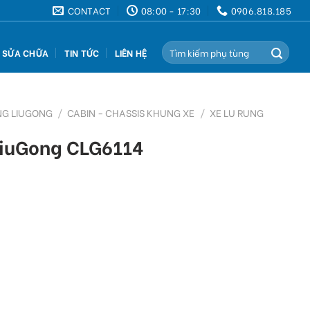
CONTACT
08:00 - 17:30
0906.818.185
Search
Ụ SỬA CHỮA
TIN TỨC
LIÊN HỆ
for:
NG LIUGONG
/
CABIN - CHASSIS KHUNG XE
/
XE LU RUNG
LiuGong CLG6114