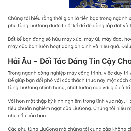
Chúng tôi hiểu rằng thời gian là tiền bạc trong ngành
phụ tùng LiuGong được thiết kế để dễ dàng lắp đặt và t
Bất kể bạn đang sở hữu máy xúc, máy ủi, máy đào, ho
máy của bạn luôn hoạt động ổn định và hiệu quả. Điều 
Hải Âu – Đối Tác Đáng Tin Cậy Ch
Trong ngành công nghiệp máy công trình, việc duy trì
Để giúp bạn đối phó với các thách thức này một cách d
tùng LiuGong chính hãng, chất lượng cao với giá cả tốt
Với hơn một thập kỷ kinh nghiệm trong lĩnh vực này, 
tiêu chuẩn nghiêm ngặt của LiuGong. Chúng tôi hiểu r
nhu cầu của bạn.
Các phụ tùng LiuGong mà chúng tôi cung cấp không chỉ