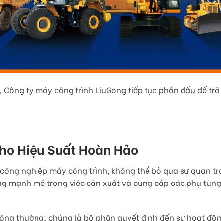
g, Công ty máy công trình LiuGong tiếp tục phấn đấu để tr
ho Hiệu Suất Hoàn Hảo
nh công nghiệp máy công trình, không thể bỏ qua sự quan t
ng mạnh mẽ trong việc sản xuất và cung cấp các phụ tùng
hông thường; chúng là bộ phận quyết định đến sự hoạt độn