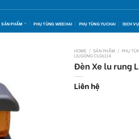
SẢN PHẨM
PHỤ TÙNG WEICHAI
PHỤ TÙNG YUCHAI
DỊCH V
HOME
/
SẢN PHẨM
/
PHỤ TÙ
LIUGONG CLG6114
Đèn Xe lu rung 
Add
to
wishlist
Liên hệ