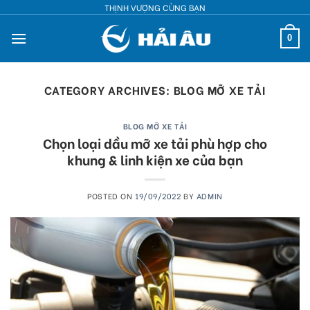
Skip
THỊNH VƯỢNG CÙNG BẠN
to
0
content
CATEGORY ARCHIVES:
BLOG MỠ XE TẢI
BLOG MỠ XE TẢI
Chọn loại dầu mỡ xe tải phù hợp cho
khung & linh kiện xe của bạn
POSTED ON
19/09/2022
BY
ADMIN