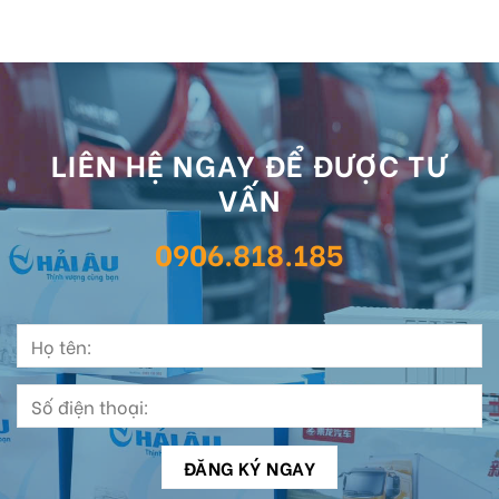
LIÊN HỆ NGAY ĐỂ ĐƯỢC TƯ
VẤN
0906.818.185