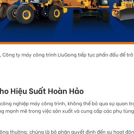
g, Công ty máy công trình LiuGong tiếp tục phấn đấu để tr
ho Hiệu Suất Hoàn Hảo
nh công nghiệp máy công trình, không thể bỏ qua sự quan t
ng mạnh mẽ trong việc sản xuất và cung cấp các phụ tùng
hông thường; chúng là bộ phận quyết định đến sự hoạt độn