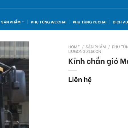
SẢN PHẨM
PHỤ TÙNG WEICHAI
PHỤ TÙNG YUCHAI
DỊCH V
HOME
/
SẢN PHẨM
/
PHỤ TÙ
LIUGONG ZL50CN
Kính chắn gió M
Add
to
wishlist
Liên hệ