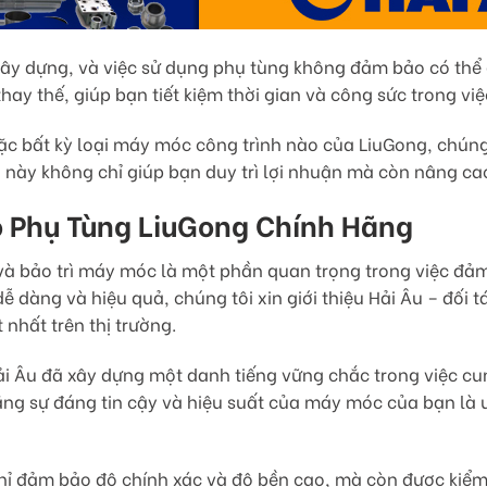
 xây dựng, và việc sử dụng phụ tùng không đảm bảo có thể g
hay thế, giúp bạn tiết kiệm thời gian và công sức trong vi
ặc bất kỳ loại máy móc công trình nào của LiuGong, chún
này không chỉ giúp bạn duy trì lợi nhuận mà còn nâng cao
o Phụ Tùng LiuGong Chính Hãng
 và bảo trì máy móc là một phần quan trọng trong việc đảm
ễ dàng và hiệu quả, chúng tôi xin giới thiệu Hải Âu – đối 
 nhất trên thị trường.
Hải Âu đã xây dựng một danh tiếng vững chắc trong việc c
ằng sự đáng tin cậy và hiệu suất của máy móc của bạn là 
 đảm bảo độ chính xác và độ bền cao, mà còn được kiểm t