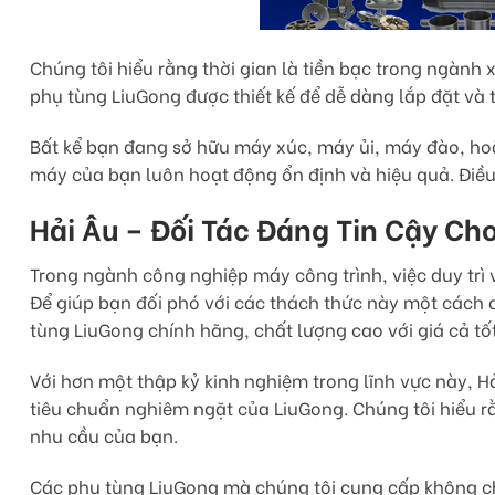
Chúng tôi hiểu rằng thời gian là tiền bạc trong ngành
phụ tùng LiuGong được thiết kế để dễ dàng lắp đặt và t
Bất kể bạn đang sở hữu máy xúc, máy ủi, máy đào, ho
máy của bạn luôn hoạt động ổn định và hiệu quả. Điều 
Hải Âu – Đối Tác Đáng Tin Cậy Ch
Trong ngành công nghiệp máy công trình, việc duy trì
Để giúp bạn đối phó với các thách thức này một cách d
tùng LiuGong chính hãng, chất lượng cao với giá cả tốt
Với hơn một thập kỷ kinh nghiệm trong lĩnh vực này, 
tiêu chuẩn nghiêm ngặt của LiuGong. Chúng tôi hiểu r
nhu cầu của bạn.
Các phụ tùng LiuGong mà chúng tôi cung cấp không chỉ