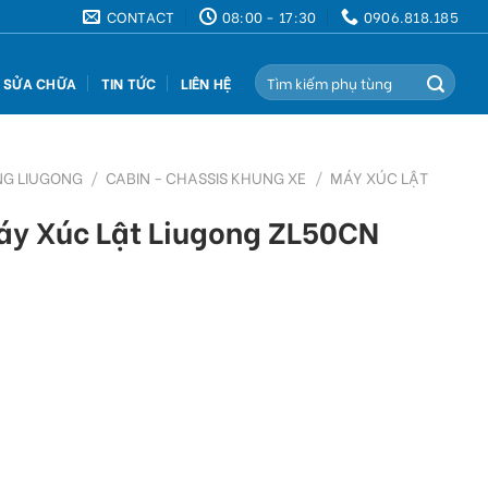
CONTACT
08:00 - 17:30
0906.818.185
Search
Ụ SỬA CHỮA
TIN TỨC
LIÊN HỆ
for:
NG LIUGONG
/
CABIN - CHASSIS KHUNG XE
/
MÁY XÚC LẬT
áy Xúc Lật Liugong ZL50CN