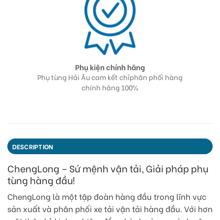
Tư vấn - Hỗ trợ 24/7
phối hàng
Đội ngủ nhân viên tư vấn sẵn sàng hỗ trợ
C
24/7
DESCRIPTION
ChengLong – Sứ mệnh vận tải, Giải pháp phụ
tùng hàng đầu!
ChengLong là một tập đoàn hàng đầu trong lĩnh vực
sản xuất và phân phối xe tải vận tải hàng đầu. Với hơn