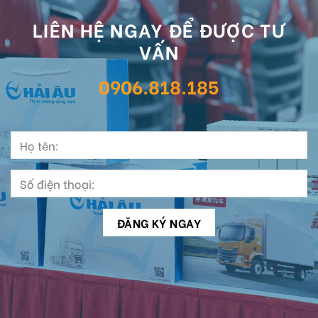
LIÊN HỆ NGAY ĐỂ ĐƯỢC TƯ
VẤN
0906.818.185