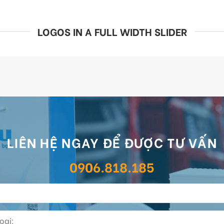
LOGOS IN A FULL WIDTH SLIDER
LIÊN HỆ NGAY ĐỂ ĐƯỢC TƯ VẤN
0906.818.185