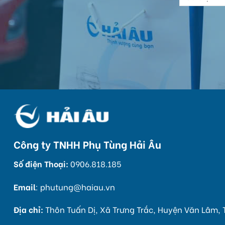
Công ty TNHH Phụ Tùng Hải Âu
Số điện Thoại:
0906.818.185
Email
:
phutung@haiau.vn
Địa chỉ:
Thôn Tuấn Dị, Xã Trưng Trắc, Huyện Văn Lâm, 