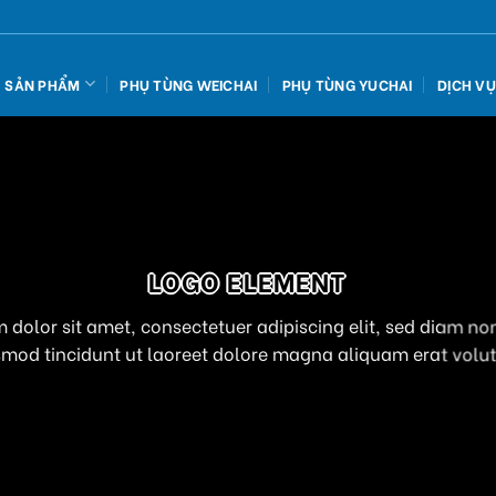
SẢN PHẨM
PHỤ TÙNG WEICHAI
PHỤ TÙNG YUCHAI
DỊCH V
LOGO ELEMENT
 dolor sit amet, consectetuer adipiscing elit, sed diam 
smod tincidunt ut laoreet dolore magna aliquam erat volut