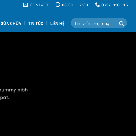
CONTACT
08:00 - 17:30
0906.818.185
Search
Ụ SỬA CHỮA
TIN TỨC
LIÊN HỆ
for:
nonummy nibh
pat.